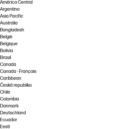
América Central
Ponte en contacto con un experto de
Argentina
Soluciones de flujo de trabajo
HP PrintOS
Asia Pacific
Sostenibilidad
Australia
Síguenos
Bangladesh
linkedIn
facebook
twitter
youtube
België
Belgique
Bolivia
Brasil
Canada
Canada - Français
Caribbean
Česká republika
Chile
Colombia
Danmark
Deutschland
Ecuador
Eesti