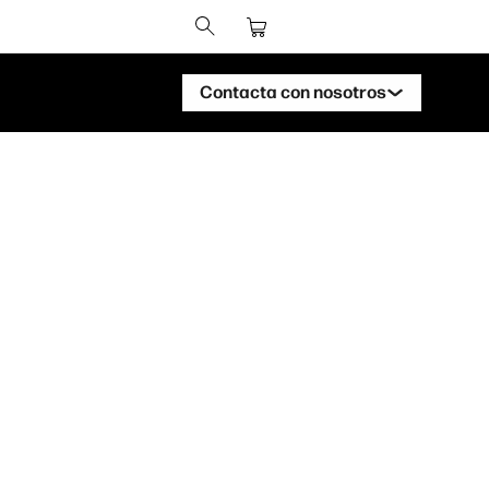
Contacta con nosotros
Ponte en contacto con un experto de
HP DesignJet
Ponte en contacto con un experto de
HP PageWide XL
Ponte en contacto con un experto de
HP PageWide XL
Ponte en contacto con un experto de
HP Stitch
Ponte en contacto con un experto de
HP PrintOS