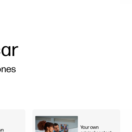
car
ones