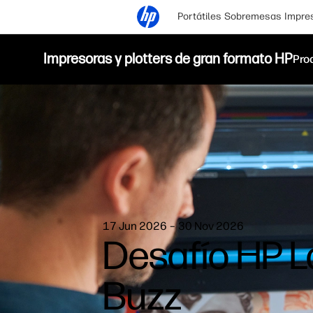
Portátiles
Sobremesas
Impre
Impresoras y plotters de gran formato HP
Pro
17 Jun 2026 – 30 Nov 2026
Desafío HP L
Buzz