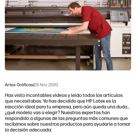
Ponte en contacto con un experto de
Soluciones de flujo de trabajo
HP PrintOS
Sostenibilidad
Síguenos
linkedIn
facebook
twitter
youtube
Artes Gráficas
|
25 Nov 2020
Has visto incontables vídeos y leído todos los artículos
que necesitabas. Ya has decidido que HP Latex es la
elección ideal para tu empresa, pero aún queda una duda...
¿qué modelo vas a elegir? Nuestros expertos han
respondido a algunas de las preguntas más comunes que
recibimos sobre nuestros productos para ayudarle a tomar
la decisión adecuada: