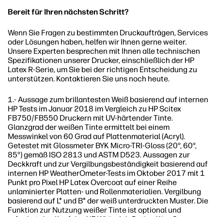
Bereit für Ihren nächsten Schritt?
Wenn Sie Fragen zu bestimmten Druckaufträgen, Services
oder Lösungen haben, helfen wir Ihnen gerne weiter.
Unsere Experten besprechen mit Ihnen alle technischen
Spezifikationen unserer Drucker, einschließlich der HP
Latex R-Serie, um Sie bei der richtigen Entscheidung zu
unterstützen. Kontaktieren Sie uns noch heute.
1.- Aussage zum brillantesten Weiß basierend auf internen
HP Tests im Januar 2018 im Vergleich zu HP Scitex
FB750/FB550 Druckern mit UV-härtender Tinte.
Glanzgrad der weißen Tinte ermittelt bei einem
Messwinkel von 60 Grad auf Plattenmaterial (Acryl).
Getestet mit Glossmeter BYK Micro-TRI-Gloss (20°, 60°,
85°) gemäß ISO 2813 und ASTM D523. Aussagen zur
Deckkraft und zur Vergilbungsbeständigkeit basierend auf
internen HP WeatherOmeter-Tests im Oktober 2017 mit 1
Punkt pro Pixel HP Latex Overcoat auf einer Reihe
unlaminierter Platten- und Rollenmaterialien. Vergilbung
basierend auf L* und B* der weiß unterdruckten Muster. Die
Funktion zur Nutzung weißer Tinte ist optional und