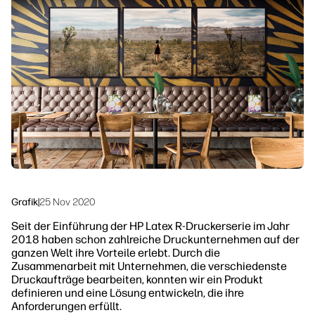
linkedIn
facebook
twitter
youtube
Sicherheit
Workflow-Lösungen
Nachhaltigkeit
Grafik
|
25 Nov 2020
Seit der Einführung der HP Latex R-Druckerserie im Jahr
2018 haben schon zahlreiche Druckunternehmen auf der
ganzen Welt ihre Vorteile erlebt. Durch die
Zusammenarbeit mit Unternehmen, die verschiedenste
Druckaufträge bearbeiten, konnten wir ein Produkt
definieren und eine Lösung entwickeln, die ihre
Anforderungen erfüllt.