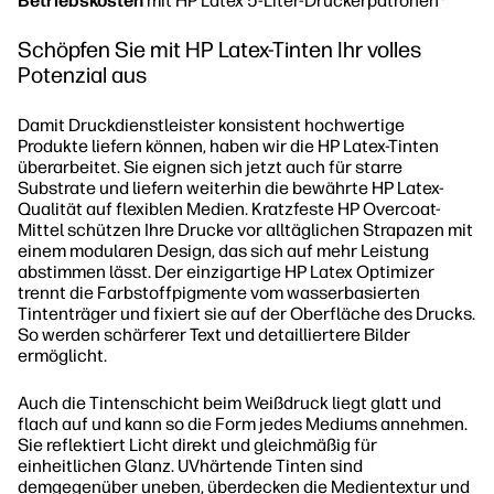
Betriebskosten
mit HP Latex 5-Liter-Druckerpatronen
Schöpfen Sie mit HP Latex-Tinten Ihr volles
Potenzial aus
Damit Druckdienstleister konsistent hochwertige
Produkte liefern können, haben wir die HP Latex-Tinten
überarbeitet. Sie eignen sich jetzt auch für starre
Substrate und liefern weiterhin die bewährte HP Latex-
Qualität auf flexiblen Medien. Kratzfeste HP Overcoat-
Mittel schützen Ihre Drucke vor alltäglichen Strapazen mit
einem modularen Design, das sich auf mehr Leistung
abstimmen lässt. Der einzigartige HP Latex Optimizer
trennt die Farbstoffpigmente vom wasserbasierten
Tintenträger und fixiert sie auf der Oberfläche des Drucks.
So werden schärferer Text und detailliertere Bilder
ermöglicht.
Auch die Tintenschicht beim Weißdruck liegt glatt und
flach auf und kann so die Form jedes Mediums annehmen.
Sie reflektiert Licht direkt und gleichmäßig für
einheitlichen Glanz. UVhärtende Tinten sind
demgegenüber uneben, überdecken die Medientextur und