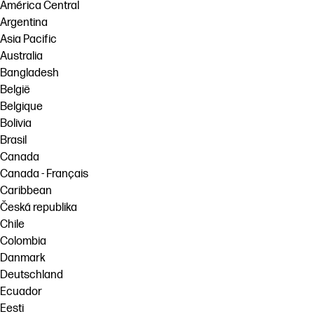
linkedIn
facebook
twitter
youtube
América Central
Argentina
Řešení pracovních postupů
Asia Pacific
Udržitelnost
Australia
Bangladesh
België
Belgique
Bolivia
Brasil
Canada
Canada - Français
Caribbean
Česká republika
Chile
Colombia
Danmark
Deutschland
Ecuador
Eesti