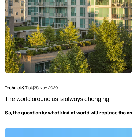
linkedIn
facebook
twitter
youtube
Řešení pracovních postupů
Udržitelnost
Technický Tisk
|
25 Nov 2020
The world around us is always changing
So, the question is: what kind of world will replace the on