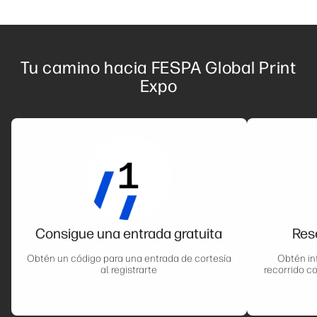
Tu camino hacia FESPA Global Print
Expo
Consigue una entrada gratuita
Rese
Obtén un código para una entrada de cortesía
Obtén in
al registrarte
recorrido c