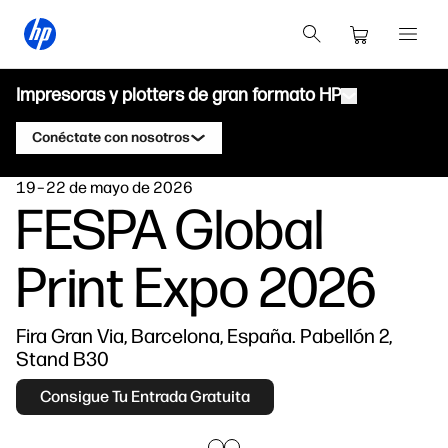
Impresoras y plotters de gran formato HP
Conéctate con nosotros
19–22 de mayo de 2026
Productos
Ponte en contacto con un experto de
FESPA Global
HP DesignJet
Soluciones y servicios
Plotters técnicos HP DesignJet
Print Expo 2026
Aplicaciones
HP Click Print Solutions
Ponte en contacto con un experto de
Impresoras gráficas HP DesignJet
HP PageWide XL
Recursos
HP PrintOS Production Hub
Impresoras HP PageWide XL
Fira Gran Via, Barcelona, España. Pabellón 2,
Centro de aprendizaje
Ponte en contacto con un experto de
Seguridad
Impresoras HP Latex
Stand B30
HP PageWide XL
Blog
Impresoras HP Stitch
Consigue Tu Entrada Gratuita
Ponte en contacto con un experto de
Webinarios
HP Stitch
Testimonios