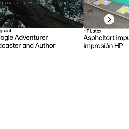
Next slide
gnJet
HP Latex
ogle Adventurer
Asphaltart imp
dcaster and Author
impresión HP