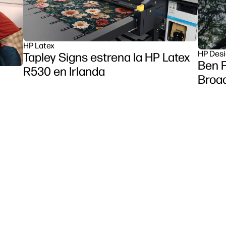
HP Latex
HP Desi
Tapley Signs estrena la HP Latex
Ben F
R530 en Irlanda
Broa
et