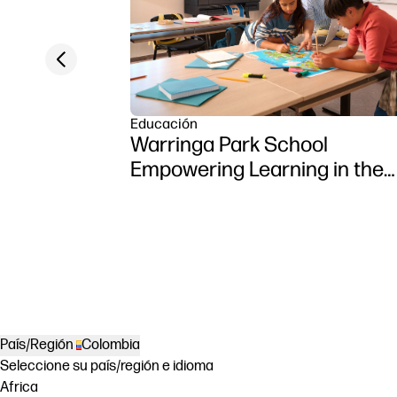
Previous slide
Educación
Warringa Park School
Empowering Learning in the
Classroom using HP DesignJ
Z6 series printer
País/Región
Colombia
Seleccione su país/región e idioma
Africa