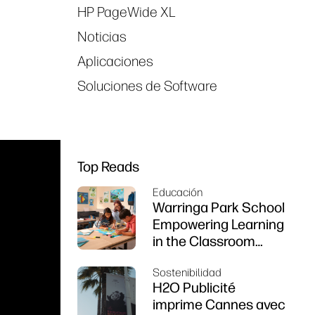
HP PageWide XL
Noticias
Aplicaciones
Soluciones de Software
Top Reads
Educación
Warringa Park School
Empowering Learning
in the Classroom
using HP DesignJet
Sostenibilidad
Z6 series printer
H2O Publicité
imprime Cannes avec