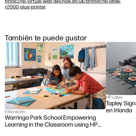
https://hp-virtual-web-dev.now.sh/uk/printer/hp-latex-
r2000-plus-printer
También te puede gustar
HP Latex
Tapley Sign
en Irlanda
Educación
Warringa Park School Empowering
Learning in the Classroom using HP
DesignJet Z6 series printer