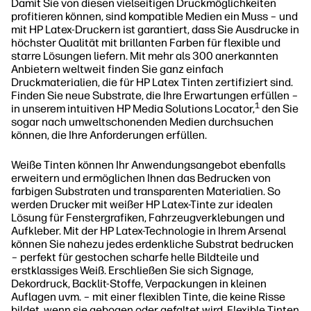
Damit Sie von diesen vielseitigen Druckmöglichkeiten
profitieren können, sind kompatible Medien ein Muss – und
mit HP Latex-Druckern ist garantiert, dass Sie Ausdrucke in
höchster Qualität mit brillanten Farben für flexible und
starre Lösungen liefern. Mit mehr als 300 anerkannten
Anbietern weltweit finden Sie ganz einfach
Druckmaterialien, die für HP Latex Tinten zertifiziert sind.
Finden Sie neue Substrate, die Ihre Erwartungen erfüllen –
1
in unserem intuitiven HP Media Solutions Locator,
den Sie
sogar nach umweltschonenden Medien durchsuchen
können, die Ihre Anforderungen erfüllen.
Weiße Tinten können Ihr Anwendungsangebot ebenfalls
erweitern und ermöglichen Ihnen das Bedrucken von
farbigen Substraten und transparenten Materialien. So
werden Drucker mit weißer HP Latex-Tinte zur idealen
Lösung für Fenstergrafiken, Fahrzeugverklebungen und
Aufkleber. Mit der HP Latex-Technologie in Ihrem Arsenal
können Sie nahezu jedes erdenkliche Substrat bedrucken
– perfekt für gestochen scharfe helle Bildteile und
erstklassiges Weiß. Erschließen Sie sich Signage,
Dekordruck, Backlit-Stoffe, Verpackungen in kleinen
Auflagen uvm. – mit einer flexiblen Tinte, die keine Risse
bildet, wenn sie gebogen oder gefaltet wird. Flexible Tinten