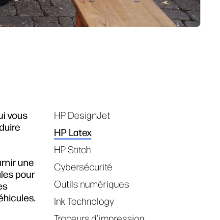
ui vous
HP DesignJet
Tags
duire
HP Latex
HP Stitch
urnir une
Cybersécurité
ales pour
Outils numériques
es
éhicules.
Ink Technology
Traceurs d'impression