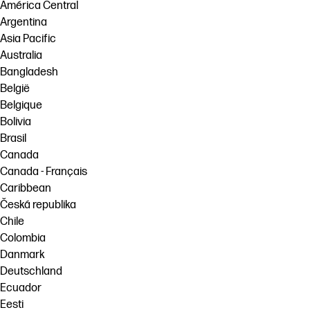
América Central
linkedIn
facebook
twitter
youtube
Argentina
Workflowoplossingen
Asia Pacific
Duurzaamheid
Australia
Bangladesh
België
Belgique
Bolivia
Brasil
Canada
Canada - Français
Caribbean
Česká republika
Chile
Colombia
Danmark
Deutschland
Ecuador
Eesti