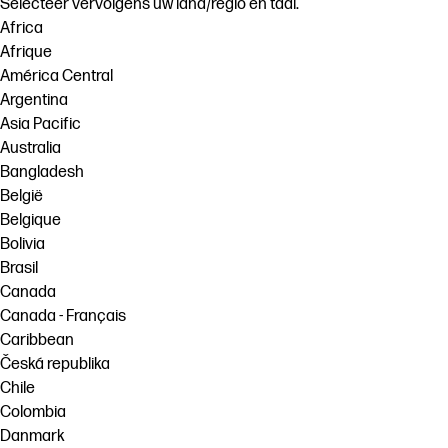
Selecteer vervolgens uw land/regio en taal.
Africa
Afrique
América Central
Argentina
Asia Pacific
Australia
Bangladesh
België
Belgique
Bolivia
Brasil
Canada
Canada - Français
Caribbean
Česká republika
Chile
Colombia
Danmark