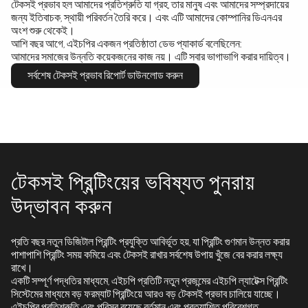
টেকসই প্রভাব হল আমাদের প্রতিশ্রুতি যা গ্রহ, তার মানুষ এবং আমাদের সম্প্রদায়ের
জন্য ইতিবাচক, স্থায়ী পরিবর্তন তৈরি করে। এবং এটি আমাদের কোম্পানির ডিএনএর
অংশ শুরু থেকেই।
আশি বছর আগে, এইচপির একজন প্রতিষ্ঠাতা ডেভ প্যাকার্ড বলেছিলেন:
আমাদের সমাজের উন্নতি কয়েকজনের কাজ নয়। এটি সবার ভাগাভাগি করার দায়িত্ব।
সর্বশেষ টেকসই প্রভাব রিপোর্ট ডাউনলোড করুন
টেকসই প্রিন্টিংয়ের ভবিষ্যত পুনরায়
উদ্ভাবন করুন
প্রতি বছর নতুন ডিজিটাল প্রিন্টিং প্রযুক্তি আবির্ভূত হয়, যা প্রিন্টিং গুণমান উন্নত করার
পাশাপাশি প্রিন্টিং সময় কমিয়ে এবং টেকসই রাখার সর্বশেষ উপায় খুঁজে বের করার লক্ষ্য
রাখে।
একটি সম্পূর্ণ পদ্ধতির মাধ্যমে, এইচপি প্রতিটি নতুন প্রজন্মের এইচপি ল্যাটেক্স প্রিন্টিং
সিস্টেমের মাধ্যমে বড় ফরম্যাট প্রিন্টিংয়ে আরও বড় টেকসই প্রভাব চালিয়ে যাচ্ছে।
এইচপির প্রতিশ্রুতি এবং পরিসর রয়েছে বর্তমান এবং প্রত্যাশিত পরিবেশগত