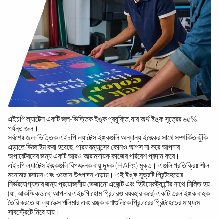
এইচপি ল্যাটেক্স একটি জল-ভিত্তিক ইঙ্ক প্রযুক্তি, যার অর্থ ইঙ্ক সূত্রের ৬৫%
পর্যন্ত জল।
সর্বশেষ জল-ভিত্তিক এইচপি ল্যাটেক্স ইঙ্কগুলি অন্যান্য ইঙ্কের সাথে সম্পর্কিত ঝুঁকি
এড়াতে ডিজাইন করা হয়েছে, পারফরম্যান্সের কোনও আপস না করে আপনার
অপারেটরদের জন্য একটি আরও আরামদায়ক কাজের পরিবেশ প্রদান করে।
এইচপি ল্যাটেক্স ইঙ্কগুলি বিপজ্জনক বায়ু দূষক (HAPs) মুক্ত। এগুলি প্রতিক্রিয়াশীল
মনোমার রসায়ন এবং ওজোন উৎপাদন এড়ায়। এই ইঙ্ক সূত্রটি প্রিন্টহেডের
নির্ভরযোগ্যতার জন্য প্রয়োজনীয় ভেজানো এজেন্ট এবং হিউমেকট্যান্টের সাথে মিলিত হয়
(যা, আকস্মিকভাবে, আপনার এইচপি হোম প্রিন্টারও ব্যবহার করে) একটি তরল ইঙ্ক বাহক
তৈরি করতে যা ল্যাটেক্স পলিমার এবং রঞ্জক কণাগুলিকে প্রিন্টারের প্রিন্টহেডের মাধ্যমে
সাবস্ট্রেটে নিয়ে যায়।