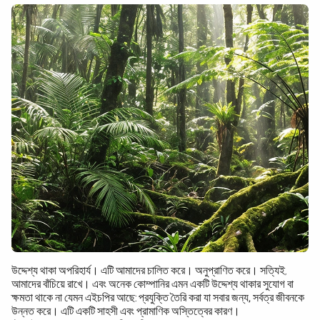
টেকসইতা
উদ্দেশ্য থাকা অপরিহার্য। এটি আমাদের চালিত করে। অনুপ্রাণিত করে। সত্যিই,
আমাদের বাঁচিয়ে রাখে। এবং অনেক কোম্পানির এমন একটি উদ্দেশ্য থাকার সুযোগ বা
ক্ষমতা থাকে না যেমন এইচপির আছে:
প্রযুক্তি তৈরি করা যা সবার জন্য, সর্বত্র জীবনকে
উন্নত করে
। এটি একটি সাহসী এবং প্রামাণিক অস্তিত্বের কারণ।