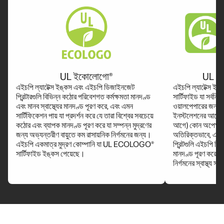
UL ইকোলোগো®
UL 
এইচপি ল্যাটেক্স ইঙ্কস এবং এইচপি ডিজাইনজেট
এইচপি ল্যাটেক্স
প্রিন্টারগুলি বিভিন্ন কঠোর পরিবেশগত কর্মক্ষমতা মানদণ্ড
সার্টিফাইড যা সর্বনিম্ন
এবং মানব স্বাস্থ্যের মানদণ্ড পূরণ করে, এবং এমন
ওয়ালপেপারের জন্য 
সার্টিফিকেশন পায় যা প্রদর্শন করে যে তারা বিশ্বের সবচেয়ে
ইনস্টলেশনের আগে (
কঠোর এবং ব্যাপক মানদণ্ড পূরণ করে যা সম্পন্ন মুদ্রণের
আগে) কোন অপেক্ষার 
জন্য অভ্যন্তরীণ বায়ুতে কম রাসায়নিক নির্গমনের জন্য।
অতিরিক্তভাবে, এইচপি
এইচপি একমাত্র মুদ্রণ কোম্পানি যা UL ECOLOGO®
প্রিন্টগুলি এইচপি প
সার্টিফাইড ইঙ্কস পেয়েছে।
মানদণ্ড পূরণ করে যা
নির্গমনের স্বাস্থ্য সম