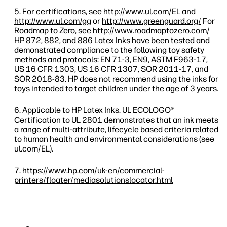
For certifications, see
http://www.ul.com/EL
and
http://www.ul.com/gg
or
http://www.greenguard.org/
For
Roadmap to Zero, see
http://www.roadmaptozero.com/
HP 872, 882, and 886 Latex Inks have been tested and
demonstrated compliance to the following toy safety
methods and protocols: EN 71-3, EN9, ASTM F963-17,
US 16 CFR 1303, US 16 CFR 1307, SOR 2011-17, and
SOR 2018-83. HP does not recommend using the inks for
toys intended to target children under the age of 3 years.
Applicable to HP Latex Inks. UL ECOLOGO®
Certification to UL 2801 demonstrates that an ink meets
a range of multi-attribute, lifecycle based criteria related
to human health and environmental considerations (see
ul.com/EL).
https://www.hp.com/uk-en/commercial-
printers/floater/mediasolutionslocator.html