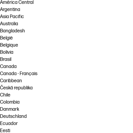
América Central
Síguenos
Argentina
Soluciones de flujo de trabajo
linkedIn
facebook
twitter
youtube
Asia Pacific
Sostenibilidad
Australia
Bangladesh
België
Belgique
Bolivia
Brasil
Canada
Canada - Français
Caribbean
Česká republika
Chile
Colombia
Danmark
Deutschland
Ecuador
Eesti